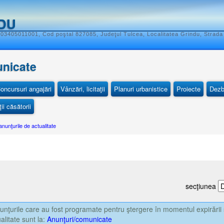
DU
 03405011001, Cod poştal 827085, Judeţul Tulcea, Localitatea Grindu, Strada 
unicate
oncursuri angajări
Vânzări, licitaţii
Planuri urbanistice
Proiecte
Dezb
ii căsătorii
anunţurile de actualitate
secţiunea
nţurile care au fost programate pentru ştergere în momentul expirării 
alitate sunt la:
Anunţuri/comunicate