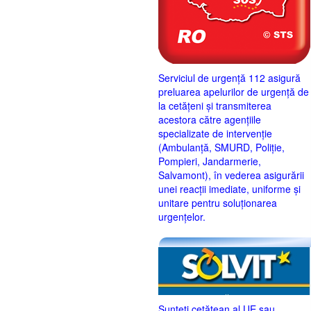
Serviciul de urgență 112 asigură
preluarea apelurilor de urgență de
la cetățeni și transmiterea
acestora către agențiile
specializate de intervenție
(Ambulanță, SMURD, Poliție,
Pompieri, Jandarmerie,
Salvamont), în vederea asigurării
unei reacții imediate, uniforme și
unitare pentru soluționarea
urgențelor.
Sunteţi cetăţean al UE sau