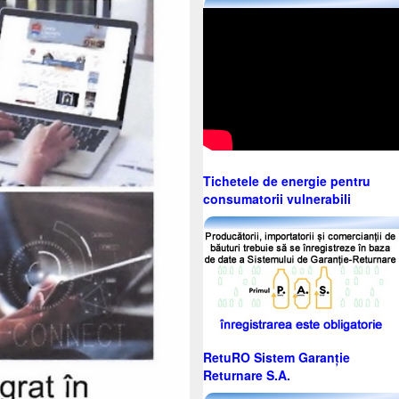
Tichetele de energie pentru
consumatorii vulnerabili
RetuRO Sistem Garanție
Returnare S.A.