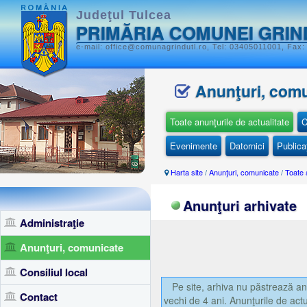
Judeţul Tulcea
PRIMĂRIA COMUNEI GRIN
e-mail: office@comunagrindutl.ro, Tel: 03405011001, Fax:
Anunţuri, com
Toate anunţurile de actualitate
C
Evenimente
Datornici
Publicaţ
Harta site
/
Anunţuri, comunicate
/
Toate 
Anunţuri arhivate
Administraţie
Anunţuri, comunicate
Consiliul local
Pe site, arhiva nu păstrează anu
Contact
vechi de 4 ani. Anunţurile de actu