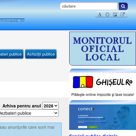
Principală, 50
ateri publice
Achiziţii publice
Plăteşte online impozite şi taxe locale!
Arhiva pentru anul
sau anunţurile care sunt mai
Servicii publice digitale