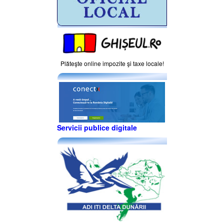
Plăteşte online impozite şi taxe locale!
Servicii publice digitale