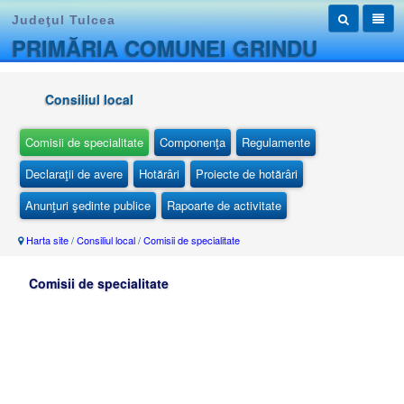
Judeţul Tulcea
PRIMĂRIA COMUNEI GRINDU
Consiliul local
Comisii de specialitate
Componenţa
Regulamente
Declaraţii de avere
Hotărâri
Proiecte de hotărâri
Anunţuri şedinte publice
Rapoarte de activitate
Harta site
/
Consiliul local
/
Comisii de specialitate
Comisii de specialitate