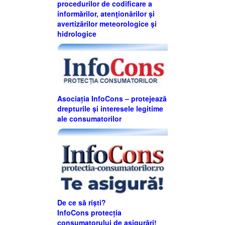
procedurilor de codificare a
informărilor, atenţionărilor şi
avertizărilor meteorologice şi
hidrologice
Asociația InfoCons – protejează
drepturile și interesele legitime
ale consumatorilor
De ce să riști?
InfoCons protecția
consumatorului de asigurări!