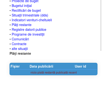
•
Proiecte de buget
•
Bugetul iniţial
•
Rectificări de buget
•
Situaţii trimestriale (dds)
•
Indicatori venituri-cheltuieli
•
Plăţi restante
•
Registre datorii publice
•
Programe de investiţii
•
Comunicări
•
Contracte
•
alte situaţii
Plăţi restante
Fişier
Data publicării
User id
nicio plată restantă publicată recent