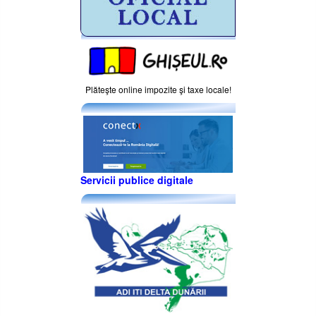
Plăteşte online impozite şi taxe locale!
Servicii publice digitale