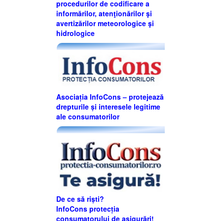
procedurilor de codificare a
informărilor, atenţionărilor şi
avertizărilor meteorologice şi
hidrologice
Asociația InfoCons – protejează
drepturile și interesele legitime
ale consumatorilor
De ce să riști?
InfoCons protecția
consumatorului de asigurări!