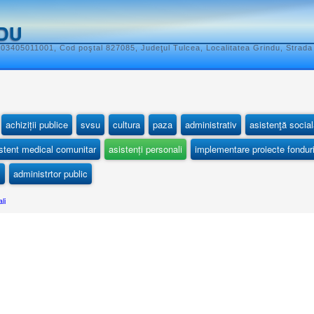
DU
 03405011001, Cod poştal 827085, Judeţul Tulcea, Localitatea Grindu, Strada 
achiziții publice
svsu
cultura
paza
administrativ
asistenţă social
stent medical comunitar
asistenți personali
implementare proiecte fondur
l
administrtor public
li