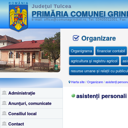
Judeţul Tulcea
PRIMĂRIA COMUNEI GRIN
e-mail: office@comunagrindutl.ro, Tel: 03405011001, Fax:
Organizare
Organigrama
financiar contabil
agricultura şi registru agricol
asi
resurse umane și relații cu publicu
Harta site
/
Organizare
/
asistenți persona
Administraţie
asistenți personali
Anunţuri, comunicate
Consiliul local
Contact