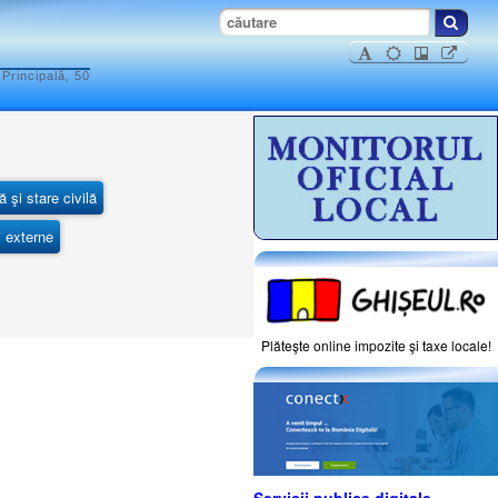
Principală, 50
ă şi stare civilă
i externe
Plăteşte online impozite şi taxe locale!
Servicii publice digitale