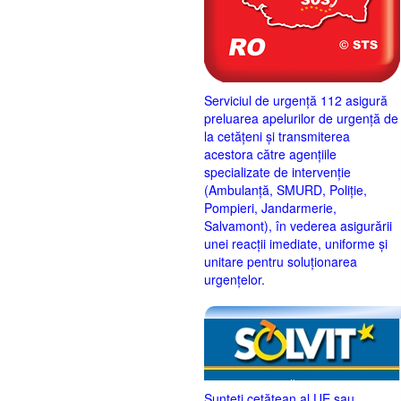
Serviciul de urgență 112 asigură
preluarea apelurilor de urgență de
la cetățeni și transmiterea
acestora către agențiile
specializate de intervenție
(Ambulanță, SMURD, Poliție,
Pompieri, Jandarmerie,
Salvamont), în vederea asigurării
unei reacții imediate, uniforme și
unitare pentru soluționarea
urgențelor.
Sunteţi cetăţean al UE sau